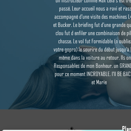
un instructeur comme Max cela s est trè
passé. Leur accueil nous a ravi et ras
accompagné d'une visite des machines L
et Bucker. Le briefing fut d'une grande qua
clou fut d enfiler une combinaison de pi
chasse. Le vol fut Formidable (n oublie
votre gopro) le sourire du début jusqu'à l
même dans la voiture au retour. Ils on
Responsables de mon Bonheur. un GRAN
pour ce moment INCROYABLE. I'll BE BA
et Marie
Plan