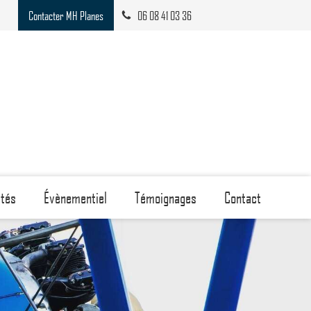
Contacter MH Planes
06 08 41 03 36
etés
Évènementiel
Témoignages
Contact