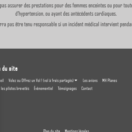
pas assurer des prestations pour des femmes enceintes ou pour tout
d’hypertension, ou ayant des antécédents cardiaques.
ra pas être tenu responsable si un incident médical intervient pendan
 du site
eil
Volez ou Offrez un Vol ! (vol à frais partagés)
Les avions
MH Planes
 les pilotes brevetés
Évènementiel
Témoignages
Contact
Plan du site
Mentions légales