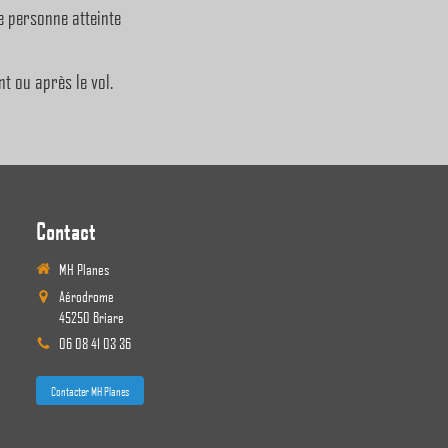
e personne atteinte
t ou après le vol.
Contact
MH Planes
Aérodrome
45250
Briare
06 08 41 03 36
Contacter MH Planes